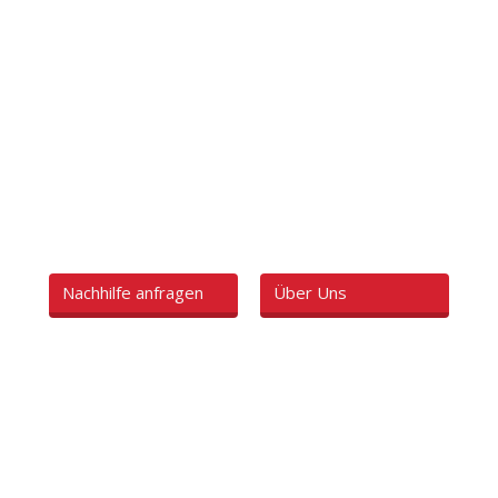
E FÄCHER, K
SCHULFORME
onelle Nachhilfe in Essen Stadtmitte für Schüler aller Sc
Nachhilfe anfragen
Über Uns